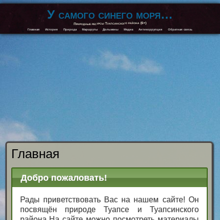
У самого синего моря…
Природные ресурсы Туапсинского района (6+)
Главная
История
Природа
Маршруты
Дольмены
Медиа
Антикоррупция
Обратная связь
Главная
Добро пожаловать!
Рады приветствовать Вас на нашем сайте! Он
посвящён природе Туапсе и Туапсинского
района На сайте можно посмотреть материалы