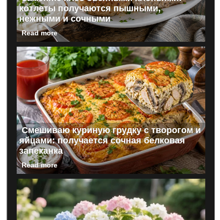
котлеты получаются пышными,
нежными и сочными
Read more
Смешиваю куриную грудку с творогом и
яйцами: получается сочная белковая
запеканка
Read more