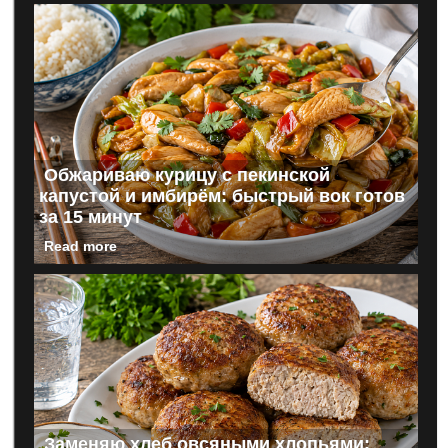
Обжариваю курицу с пекинской
капустой и имбирём: быстрый вок готов
за 15 минут
Read more
Заменяю хлеб овсяными хлопьями: