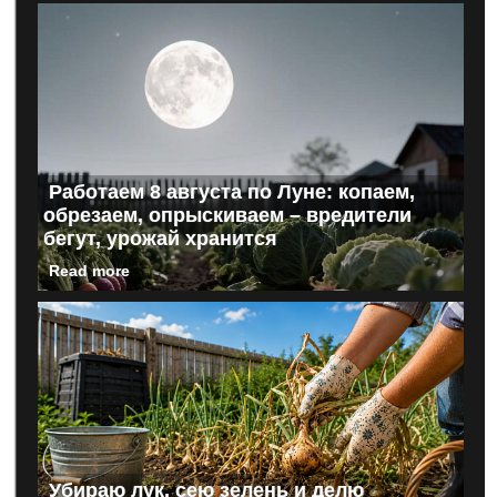
Работаем 8 августа по Луне: копаем,
обрезаем, опрыскиваем – вредители
бегут, урожай хранится
Read more
Убираю лук, сею зелень и делю