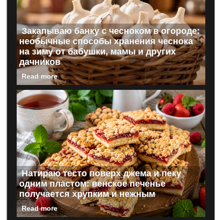
Закапываю банку с чесноком в огороде:
необычные способы хранения чеснока
на зиму от бабушки, мамы и других
дачников
Read more
Натираю тесто поверх джема и пеку
одним пластом: венское печенье
получается хрупким и нежным
Read more