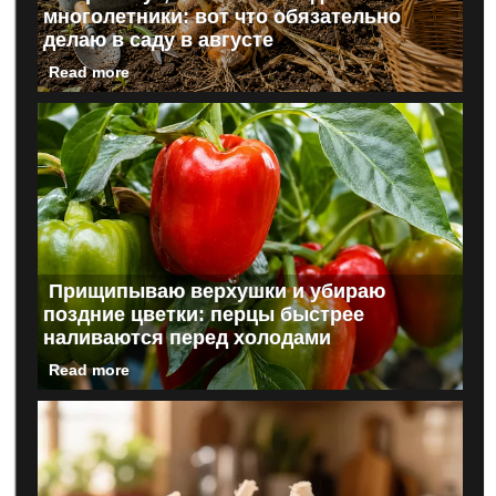
многолетники: вот что обязательно
делаю в саду в августе
Read more
Прищипываю верхушки и убираю
поздние цветки: перцы быстрее
наливаются перед холодами
Read more