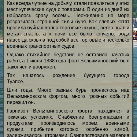
Как всегда чуткие на добычу, стали появляться у этих
мест купеческие суда с товарами. В один из дней их
набралось сразу восемь. Неожиданно на море
разразилась страшной силы буря. Как слепых котят
бросила буйная волна торговые шхуны, ветер рвал и
метал снасть, а к ночи все было кончено: вода
навсегда скрыла под собой все торговые и несколько
военных транспортных судов.
Однако стихийное бедствие не оставило начатых
работ, а 1 июля 1838 года форт Вельяминовский был
закончен и вооружен.
Так началось рождение будущего города
Туапсе.
Шли годы. Много разных бурь пронеслось над
Вельяминовским фортом, много грозных событий
пережил он.
Гарнизон Вельяминовского форта находился в
тяжелых условиях. Снабжение боеприпасами и
продуктами производилось морем, военными
судами, прибытие которых, особенно зимой,
задерживалось штормами. Свирепствовала малерия