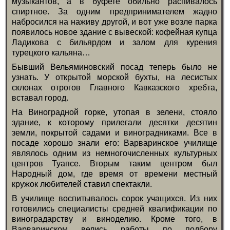
музыкантов, а в буфете обильно распивалось
спиртное. За одним предпринимателем жадно
набросился на наживу другой, и вот уже возле парка
появилось новое здание с вывеской: кофейная купца
Ладикова с бильярдом и залом для курения
турецкого кальяна…
Бывший Вельяминовский посад теперь было не
узнать. У открытой морской бухты, на лесистых
склонах отрогов Главного Кавказского хребта,
вставал город.
На Виноградной горке, утопая в зелени, стояло
здание, к которому прилегали десятки десятин
земли, покрытой садами и виноградниками. Все в
посаде хорошо знали его: Варваринское училище
являлось одним из немногочисленных культурных
центров Туапсе. Вторым таким центром был
Народный дом, где время от времени местный
кружок любителей ставил спектакли.
В училище воспитывалось сорок учащихся. Из них
готовились специалисты средней квалификации по
виноградарству и виноделию. Кроме того, в
Варваринском велись работы по подбору