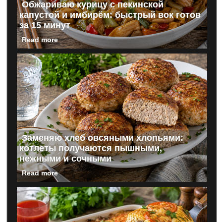
Обжариваю курицу с пекинской
капустой и имбирём: быстрый вок готов
за 15 минут
Read more
Заменяю хлеб овсяными хлопьями:
котлеты получаются пышными,
нежными и сочными
Read more