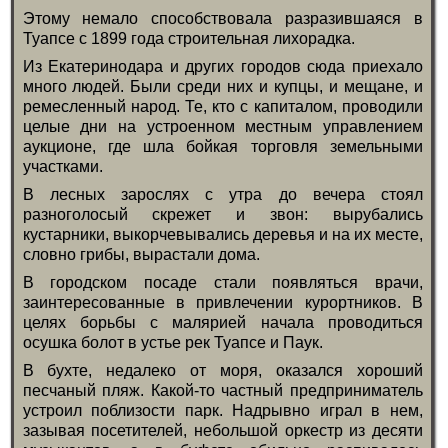
Этому немало способствовала разразившаяся в
Туапсе с 1899 года строительная лихорадка.
Из Екатеринодара и других городов сюда приехало
много людей. Были среди них и купцы, и мещане, и
ремесленный народ. Те, кто с капиталом, проводили
целые дни на устроенном местным управлением
аукционе, где шла бойкая торговля земельными
участками.
В лесных зарослях с утра до вечера стоял
разноголосый скрежет и звон: вырубались
кустарники, выкорчевывались деревья и на их месте,
словно грибы, вырастали дома.
В городском посаде стали появляться врачи,
заинтересованные в привлечении курортников. В
целях борьбы с малярией начала проводиться
осушка болот в устье рек Туапсе и Паук.
В бухте, недалеко от моря, оказался хороший
песчаный пляж. Какой-то частный предприниматель
устроил поблизости парк. Надрывно играл в нем,
зазывая посетителей, небольшой оркестр из десяти