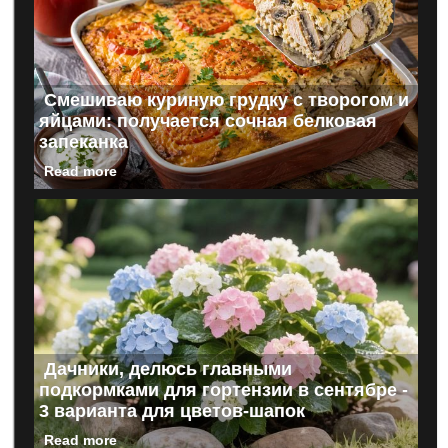
Смешиваю куриную грудку с творогом и
яйцами: получается сочная белковая
запеканка
Read more
Дачники, делюсь главными
подкормками для гортензии в сентябре -
3 варианта для цветов-шапок
Read more