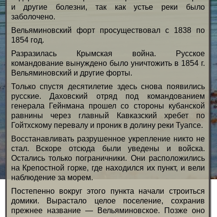
и другие болезни, так как устье реки было
заболочено.
Вельяминовский форт просуществовал с 1838 по
1854 год.
Разразилась Крымская война. Русское
командование вынуждено было уничтожить в 1854 г.
Вельяминовский и другие форты.
Только спустя десятилетие здесь снова появились
русские. Даховский отряд под командованием
генерала Гейнмана прошел со стороны кубанской
равнины через главный Кавказский хребет по
Гойтхскому перевалу и проник в долину реки Туапсе.
Восстанавливать разрушенное укрепление никто не
стал. Вскоре отсюда были уведены и войска.
Остались только пограничники. Они расположились
на Крепостной горке, где находил­ся их пункт, и вели
наблюдение за морем.
Постепенно вокруг этого пункта начали строиться
домики. Вырастало целое поселение, сохранив
прежнее название — Вельяминовское. Позже оно