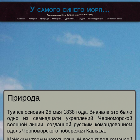
У самого синего моря…
Природные ресурсы Туапсинского района (6+)
Главная
История
Природа
Маршруты
Дольмены
Медиа
Антикоррупция
Обратная связь
Природа
Туапсе основан 25 мая 1838 года. Вначале это было
одно из семнадцати укреплений Черноморской
военной линии, созданной русским командованием
вдоль Черноморского побережья Кавказа.
Майским утром многотысячный десант под командой