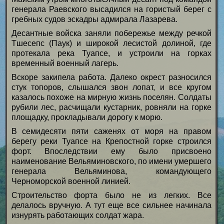
генерала Раевского высадился на гористый берег с
гребных судов эскадры адмира­ла Лазарева.
Десантные войска заняли побережье между речкой
Тшесепс (Паук) и широкой лесистой до­линой, где
протекала река Туапсе, и устроили на горках
временный военный лагерь.
Вскоре закипела работа. Далеко окрест разносился
стук топоров, слышался звон лопат, и все кругом
казалось похоже на мирную жизнь поселян. Солдаты
рубили лес, расчищали кустарник, ровняли на горке
площадку, прокладывали дорогу к морю.
В семидесяти пяти саженях от моря на правом
берегу реки Туапсе на Крепостной горке строился
форт. Впоследствии ему было присво­ено
наименование Вельяминовского, по имени умершего
генерала Вельяминова, командующе­го
Черноморской военной линией.
Строительство форта было не из легких. Все
делалось вручную. А тут еще все сильнее начинала
изнурять работающих солдат жара.