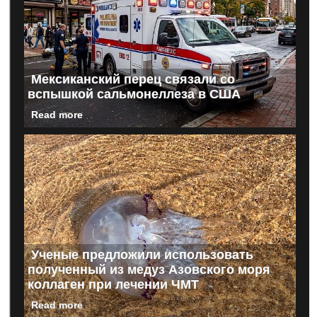
Мексиканский перец связали со
вспышкой сальмонеллеза в США
Read more
Ученые предложили использовать
полученный из медуз Азовского моря
коллаген при лечении ЧМТ
Read more