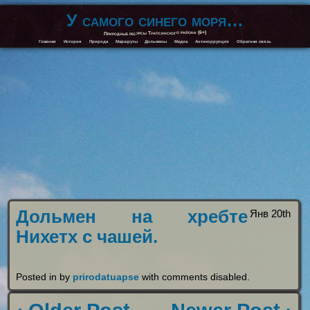
У самого синего моря…
Природные ресурсы Туапсинского района (6+)
Главная
История
Природа
Маршруты
Дольмены
Медиа
Антикоррупция
Обратная связь
Дольмен на хребте
Янв 20th
Нихетх с чашей.
Posted in by
prirodatuapse
with
comments disabled
.