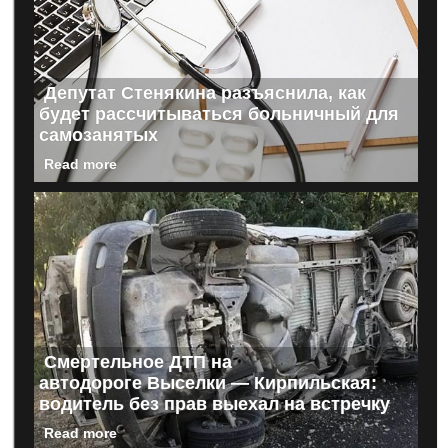
Депутат Стенякина разъяснила, как
будет рассчитываться больничный для
самозанятых
Read more
Смертельное ДТП на
автодороге Выселки — Кирпильская:
водитель без прав выехал на встречку
Read more