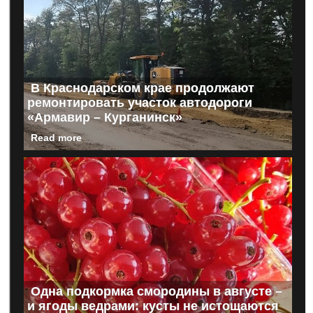
В Краснодарском крае продолжают
ремонтировать участок автодороги
«Армавир – Курганинск»
Read more
Одна подкормка смородины в августе –
и ягоды ведрами: кусты не истощаются