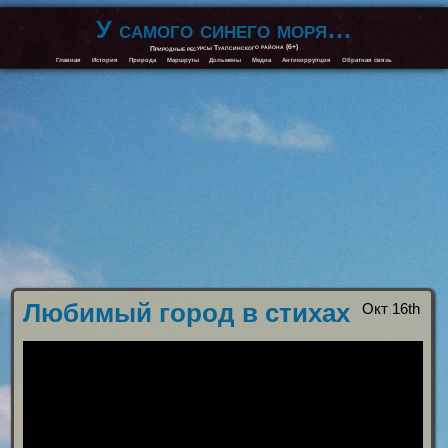
У самого синего моря…
Природные ресурсы Туапсинского района (6+)
Главная
История
Природа
Маршруты
Дольмены
Медиа
Антикоррупция
Обратная связь
Любимый город в стихах
Окт 16th