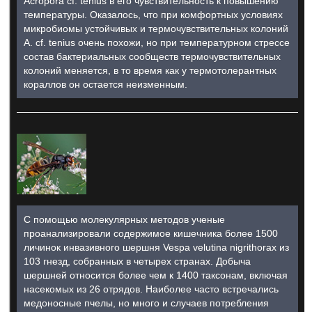
Acropora cf. tenius в его чувствительность к повышению
температуры. Оказалось, что при комфортных условиях
микробиомы устойчивых и термочувствительных колоний
A. cf. tenius очень похожи, но при температурном стрессе
состав бактериальных сообществ термочувствительных
колоний меняется, в то время как у термотолерантных
кораллов он остается неизменным.
С помощью молекулярных методов ученые
проанализировали содержимое кишечника более 1500
личинок инвазивного шершня Vespa velutina nigrithorax из
103 гнезд, собранных в четырех странах. Добыча
шершней относится более чем к 1400 таксонам, включая
насекомых из 26 отрядов. Наиболее часто встречались
медоносные пчелы, но много и случаев потребления