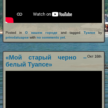
Posted in
О нашем городе
and tagged
Туапсе
by
prirodatuapse
with
no comments yet
.
«Мой старый черно –
Окт 16th
белый Туапсе»