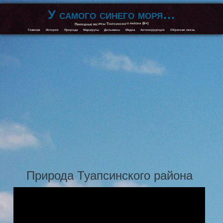
У самого синего моря…
Природные ресурсы Туапсинского района (6+)
Главная
История
Природа
Маршруты
Дольмены
Медиа
Антикоррупция
Обратная связь
Природа Туапсинского района