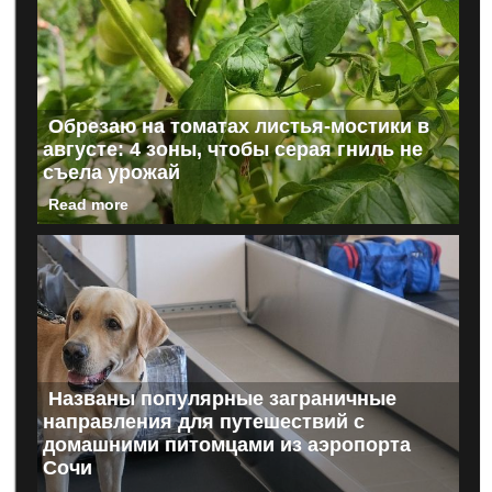
Обрезаю на томатах листья-мостики в
августе: 4 зоны, чтобы серая гниль не
съела урожай
Read more
Названы популярные заграничные
направления для путешествий с
домашними питомцами из аэропорта
Сочи