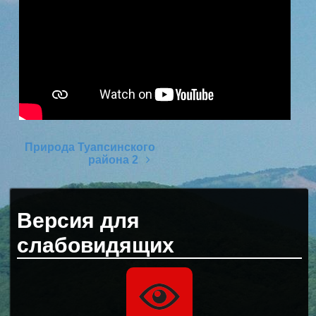
Природа Туапсинского
района 2
Post navigation
Версия для
слабовидящих