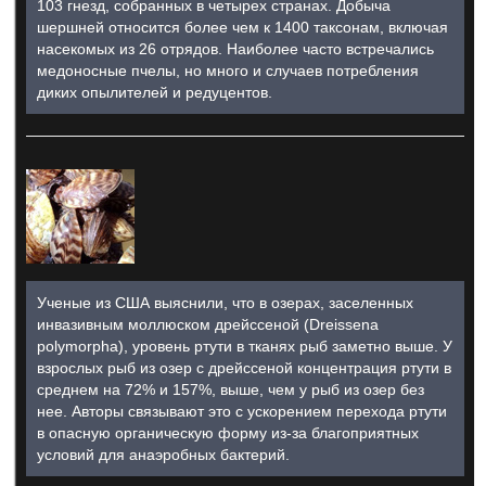
103 гнезд, собранных в четырех странах. Добыча
шершней относится более чем к 1400 таксонам, включая
насекомых из 26 отрядов. Наиболее часто встречались
медоносные пчелы, но много и случаев потребления
диких опылителей и редуцентов.
Ученые из США выяснили, что в озерах, заселенных
инвазивным моллюском дрейссеной (Dreissena
polymorpha), уровень ртути в тканях рыб заметно выше. У
взрослых рыб из озер с дрейссеной концентрация ртути в
среднем на 72% и 157%, выше, чем у рыб из озер без
нее. Авторы связывают это с ускорением перехода ртути
в опасную органическую форму из-за благоприятных
условий для анаэробных бактерий.