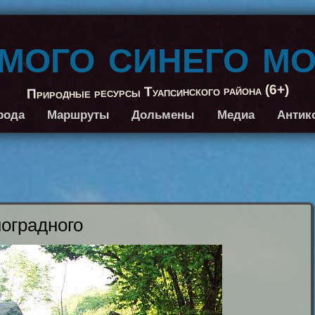
амого синего м
Природные ресурсы Туапсинского района (6+)
рода
Маршруты
Дольмены
Медиа
Антик
оградного