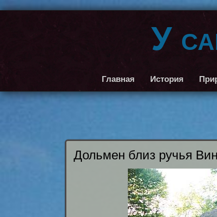
У с
Главная
История
При
Дольмен близ ручья Вин