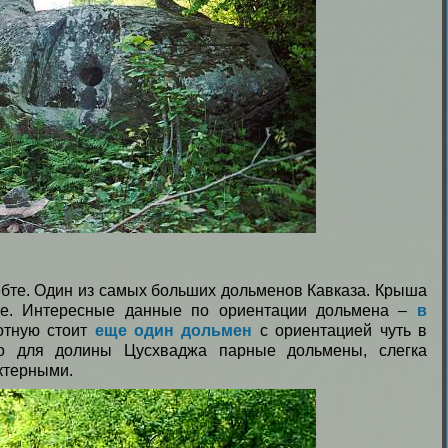
бте. Один из самых больших дольменов Кавказа. Крыша
тие. Интересные данные по ориентации дольмена –
в
отную стоит
еще один дольмен
с ориентацией чуть в
то для долины Цусхваджа парные дольмены, слегка
ктерными.