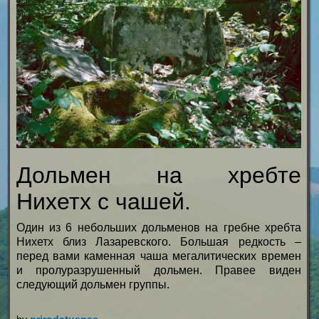
Дольмен на хребте
Нихетх с чашей.
Один из 6 небольших дольменов на гребне хребта
Нихетх близ Лазаревского. Большая редкость –
перед вами каменная чаша мегалитических времен
и пролуразрушенный дольмен. Правее виден
следующий дольмен группы.
by
prirodatuapse