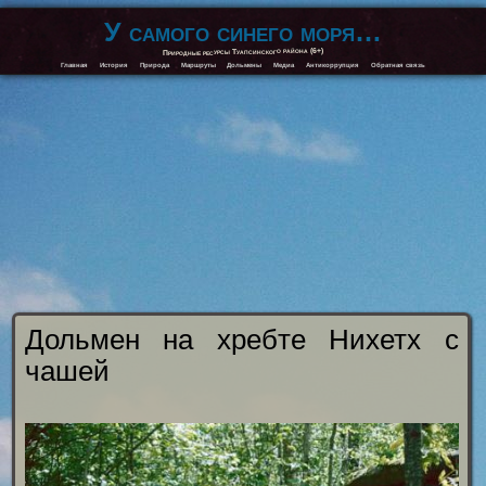
У самого синего моря…
Природные ресурсы Туапсинского района (6+)
Главная
История
Природа
Маршруты
Дольмены
Медиа
Антикоррупция
Обратная связь
Дольмен на хребте Нихетх с
чашей