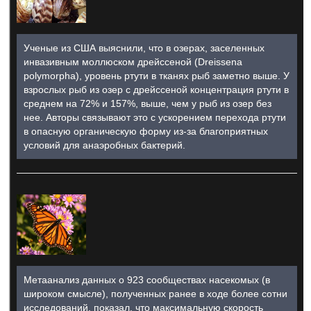
Ученые из США выяснили, что в озерах, заселенных
инвазивным моллюском дрейссеной (Dreissena
polymorpha), уровень ртути в тканях рыб заметно выше. У
взрослых рыб из озер с дрейссеной концентрация ртути в
среднем на 72% и 157%, выше, чем у рыб из озер без
нее. Авторы связывают это с ускорением перехода ртути
в опасную органическую форму из-за благоприятных
условий для анаэробных бактерий.
Метаанализ данных о 923 сообществах насекомых (в
широком смысле), полученных ранее в ходе более сотни
исследований, показал, что максимальную скорость