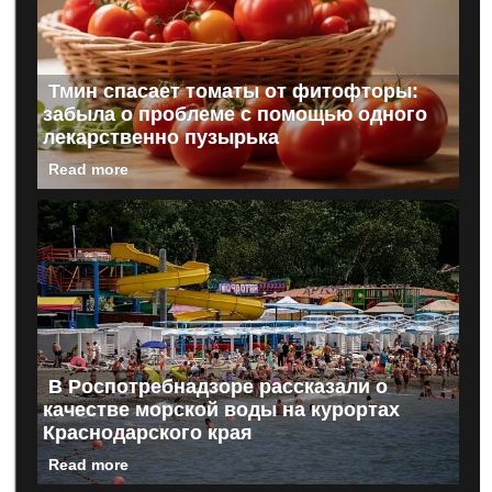
Тмин спасает томаты от фитофторы:
забыла о проблеме с помощью одного
лекарственно пузырька
Read more
В Роспотребнадзоре рассказали о
качестве морской воды на курортах
Краснодарского края
Read more