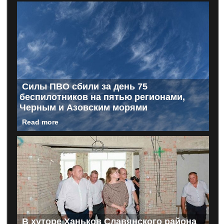
Силы ПВО сбили за день 75
беспилотников на пятью регионами,
Черным и Азовским морями
Read more
В хуторе Ханьков Славянского района