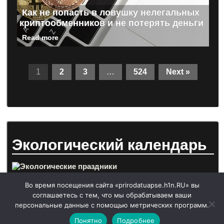
Как не попасть в ловушку нелегальных
криптообменников и не потерять деньги
Read more
1
2
3
…
524
Next »
Экологический календарь
Во время посещения сайта «prirodatuapse.h1n.RU» вы
соглашаетесь с тем, что мы обрабатываем ваши
персональные данные с помощью метрических программ.
Понятно
Подробнее