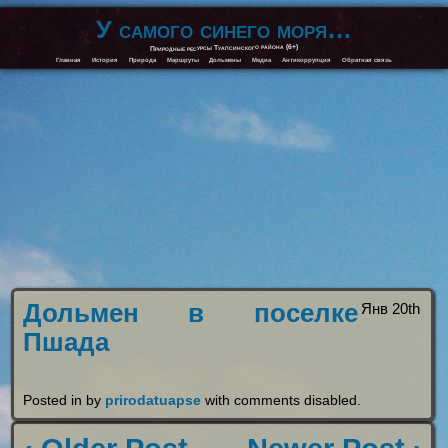
У самого синего моря…
Природные ресурсы Туапсинского района (6+)
Главная
История
Природа
Маршруты
Дольмены
Медиа
Антикоррупция
Обратная связь
Дольмен в поселке
Янв 20th
Пшада
Posted in by
prirodatuapse
with
comments disabled
.