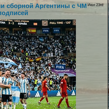
ии сборной Аргентины с ЧМ
Июл 23rd
подписей