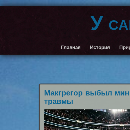
У с
Главная
История
При
Макгрегор выбыл мин
травмы