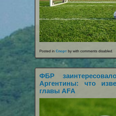
Posted in
Спорт
by with
comments disabled
.
ФБР заинтересовал
Аргентины: что изв
главы AFA