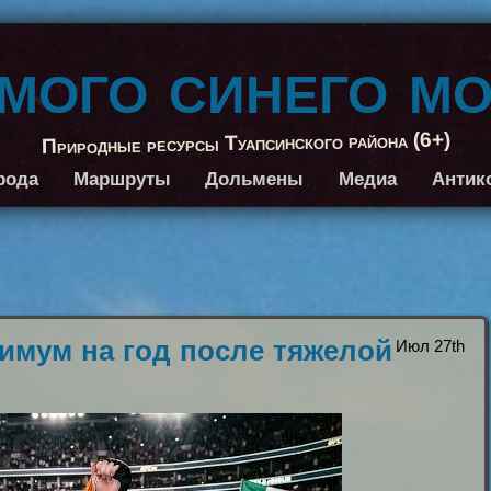
амого синего м
Природные ресурсы Туапсинского района (6+)
рода
Маршруты
Дольмены
Медиа
Антик
имум на год после тяжелой
Июл 27th