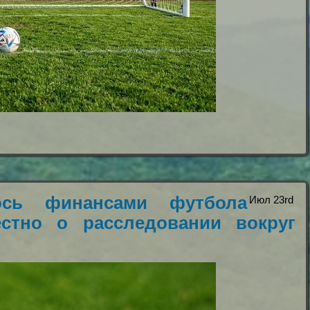
ось финансами футбола
Июл 23rd
естно о расследовании вокруг