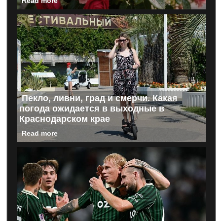
Read more
Пекло, ливни, град и смерчи. Какая
погода ожидается в выходные в
Краснодарском крае
Read more