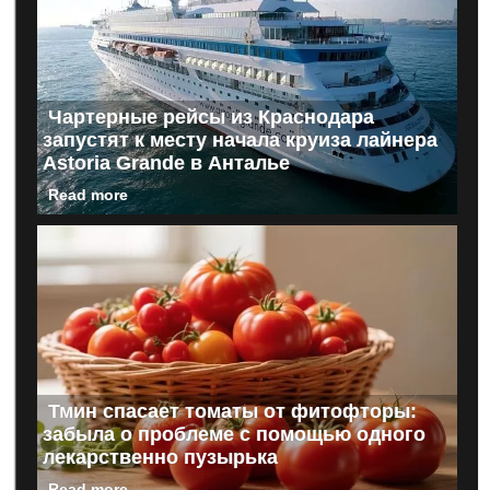
Чартерные рейсы из Краснодара
запустят к месту начала круиза лайнера
Astoria Grande в Анталье
Read more
Тмин спасает томаты от фитофторы:
забыла о проблеме с помощью одного
лекарственно пузырька
Read more