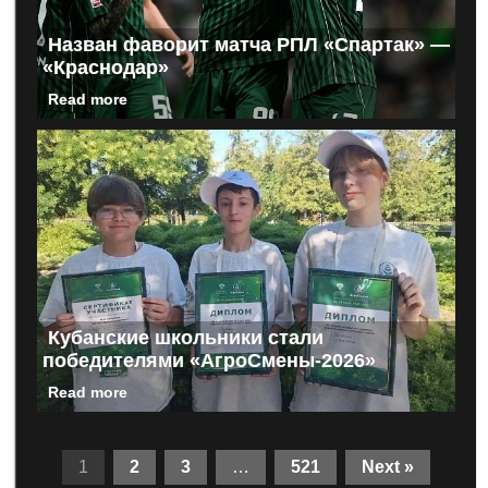
Назван фаворит матча РПЛ «Спартак» —
«Краснодар»
Read more
Кубанские школьники стали
победителями «АгроСмены-2026»
Read more
1
2
3
…
521
Next »