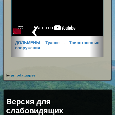
i
o
u
s
ДОЛЬМЕНЫ. Туапсе . Таинственные
сооружения
by
prirodatuapse
Версия для
слабовидящих