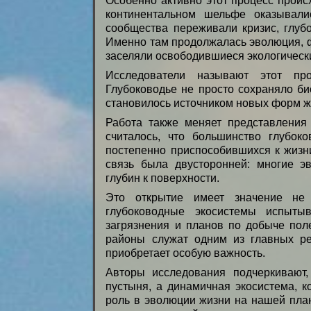
Особенно активно этот процесс проис
континентальном шельфе оказывал
сообщества переживали кризис, глубо
Именно там продолжалась эволюция, 
заселяли освободившиеся экологическ
Исследователи называют этот про
Глубоководье не просто сохраняло би
становилось источником новых форм ж
Работа также меняет представления
считалось, что большинство глубок
постепенно приспособившихся к жизн
связь была двусторонней: многие э
глубин к поверхности.
Это открытие имеет значение не
глубоководные экосистемы испыты
загрязнения и планов по добыче пол
районы служат одним из главных ре
приобретает особую важность.
Авторы исследования подчеркивают,
пустыня, а динамичная экосистема, 
роль в эволюции жизни на нашей пла