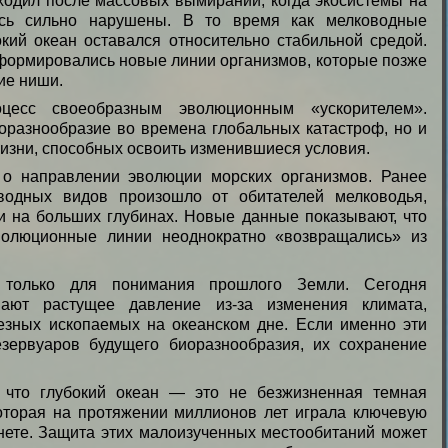
ходил после массовых вымираний, когда экосистемы на
ись сильно нарушены. В то время как мелководные
кий океан оставался относительно стабильной средой.
формировались новые линии организмов, которые позже
ие ниши.
цесс своеобразным эволюционным «ускорителем».
оразнообразие во времена глобальных катастроф, но и
изни, способных освоить изменившиеся условия.
 о направлении эволюции морских организмов. Ранее
оводных видов произошло от обитателей мелководья,
и на больших глубинах. Новые данные показывают, что
волюционные линии неоднократно «возвращались» из
 только для понимания прошлого Земли. Сегодня
вают растущее давление из-за изменения климата,
езных ископаемых на океанском дне. Если именно эти
зервуаров будущего биоразнообразия, их сохранение
 что глубокий океан — это не безжизненная темная
которая на протяжении миллионов лет играла ключевую
нете. Защита этих малоизученных местообитаний может