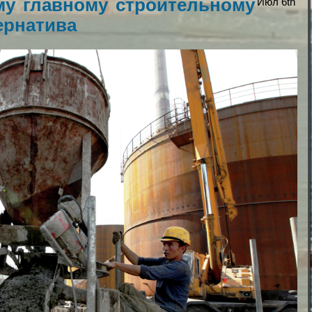
му главному строительному
Июл 6th
ернатива