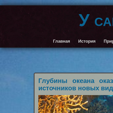
У с
Главная
История
При
Глубины океана ока
источников новых вид