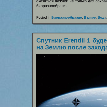
оказаться важной не только для сохр
биоразнообразия.
Posted in
Биоразнообразие
,
В мире
,
Вода
Спутник Erendil-1 буд
на Землю после заход