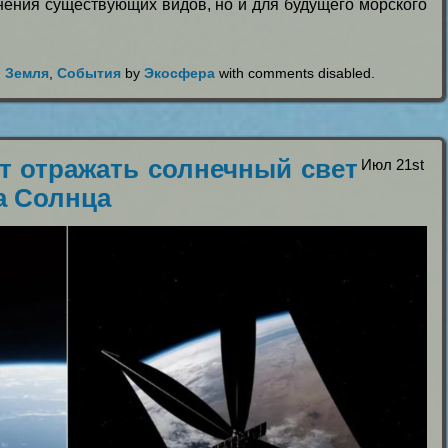
анения существующих видов, но и для будущего морского
,
Земля
,
События
by
Экосфера
with
comments disabled
.
ет отражать солнечный свет
Июл 21st
а Солнца