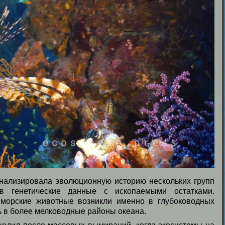
нализировала эволюционную историю нескольких групп
ив генетические данные с ископаемыми остатками.
 морские животные возникли именно в глубоководных
ь в более мелководные районы океана.