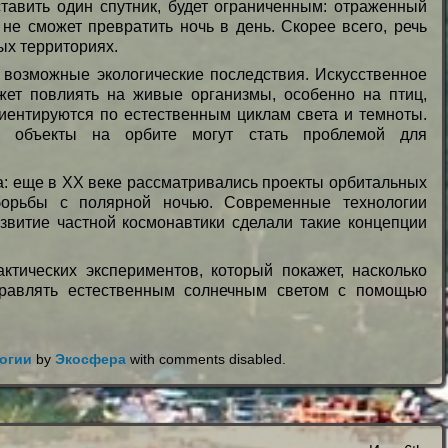
ставить один спутник, будет ограниченным: отраженный
не сможет превратить ночь в день. Скорее всего, речь
ых территориях.
возможные экологические последствия. Искусственное
жет повлиять на живые организмы, особенно на птиц,
иентируются по естественным циклам света и темноты.
е объекты на орбите могут стать проблемой для
а: еще в XX веке рассматривались проекты орбитальных
борьбы с полярной ночью. Современные технологии
звитие частной космонавтики сделали такие концепции
актических экспериментов, который покажет, насколько
правлять естественным солнечным светом с помощью
огии
by
Экосфера
with
comments disabled
.