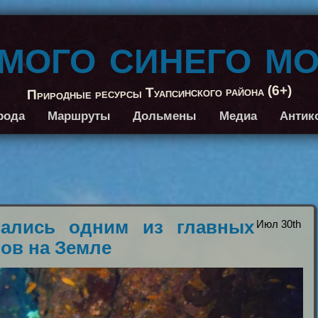
амого синего м
Природные ресурсы Туапсинского района (6+)
рода
Маршруты
Дольмены
Медиа
Антик
зались одним из главных
Июл 30th
ов на Земле