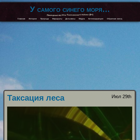
У самого синего моря…
Природные ресурсы Туапсинского района (6+)
Главная
История
Природа
Маршруты
Дольмены
Медиа
Антикоррупция
Обратная связь
Таксация леса
Июл 29th