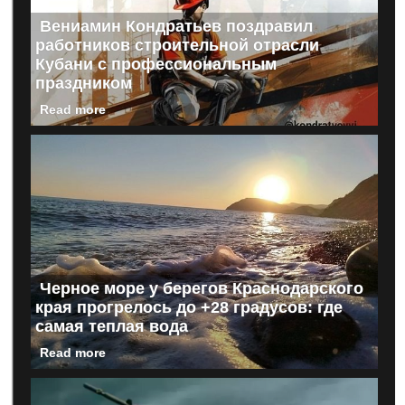
Вениамин Кондратьев поздравил
работников строительной отрасли
Кубани с профессиональным
праздником
Read more
Черное море у берегов Краснодарского
края прогрелось до +28 градусов: где
самая теплая вода
Read more