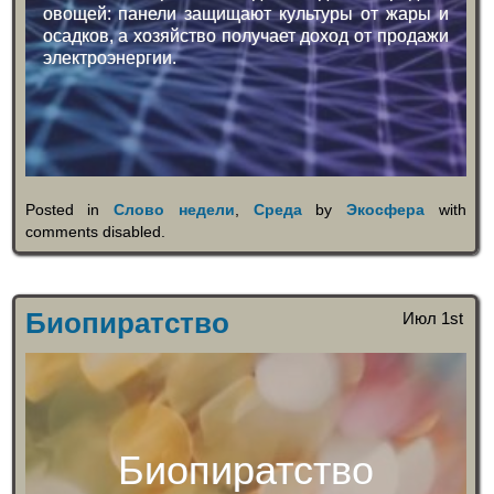
овощей: панели защищают культуры от жары и
осадков, а хозяйство получает доход от продажи
электроэнергии.
Posted in
Слово недели
,
Среда
by
Экосфера
with
comments disabled
.
Биопиратство
Июл 1st
Биопиратство