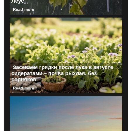
Леус
Read more
Засеваем грядки после лука в августе
сидератами – почва рыхлая, без
сорняков
Read more