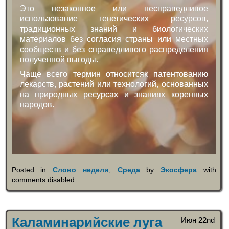
Это незаконное или несправедливое
использование генетических ресурсов,
традиционных знаний и биологических
материалов без согласия страны или местных
сообществ и без справедливого распределения
полученной выгоды.
Чаще всего термин относитсяк патентованию
лекарств, растений или технологий, основанных
на природных ресурсах и знаниях коренных
народов.
Posted in
Слово недели
,
Среда
by
Экосфера
with
comments disabled
.
Каламинарийские луга
Июн 22nd